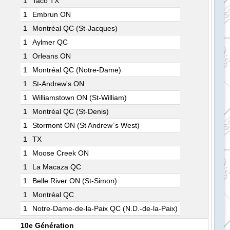
1
Taco TX
1
Embrun ON
1
Montréal QC (St-Jacques)
1
Aylmer QC
1
Orleans ON
1
Montréal QC (Notre-Dame)
1
St-Andrew's ON
1
Williamstown ON (St-William)
1
Montréal QC (St-Denis)
1
Stormont ON (St Andrew`s West)
1
TX
1
Moose Creek ON
1
La Macaza QC
1
Belle River ON (St-Simon)
1
Montréal QC
1
Notre-Dame-de-la-Paix QC (N.D.-de-la-Paix)
10e Génération