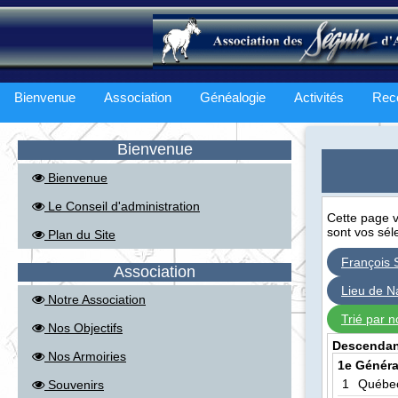
Bienvenue
Association
Généalogie
Activités
Rec
Bienvenue
Bienvenue
Le Conseil d'administration
Cette page v
sont vos séle
Plan du Site
François 
Association
Lieu de N
Notre Association
Trié par 
Nos Objectifs
Descendanc
Nos Armoiries
1e Généra
1
Québec
Souvenirs