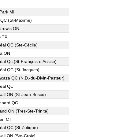
 Park MI
 QC (St-Maxime)
drew's ON
s TX
éal QC (Ste-Cécile)
wa ON
éal Qc (St-François-d'Assise)
éal QC (St-Jacques)
caza QC (N.D.-du-Divin-Pasteur)
éal QC
all ON (St-Jean-Bosco)
onard QC
and ON (Très-Ste-Trinité)
den CT
éal QC (St-Zotique)
all ON (Ste-Croix)