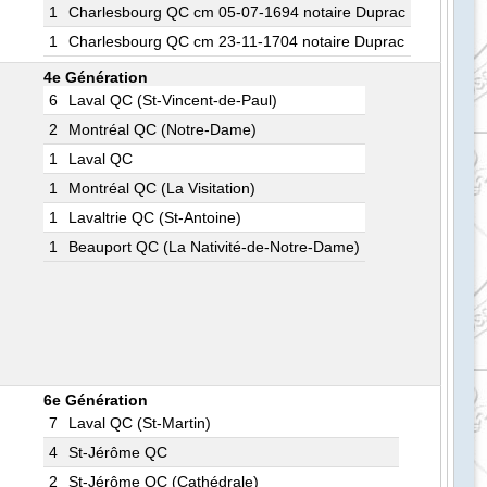
1
Charlesbourg QC cm 05-07-1694 notaire Duprac
1
Charlesbourg QC cm 23-11-1704 notaire Duprac
4e Génération
6
Laval QC (St-Vincent-de-Paul)
2
Montréal QC (Notre-Dame)
1
Laval QC
1
Montréal QC (La Visitation)
1
Lavaltrie QC (St-Antoine)
1
Beauport QC (La Nativité-de-Notre-Dame)
6e Génération
7
Laval QC (St-Martin)
4
St-Jérôme QC
2
St-Jérôme QC (Cathédrale)