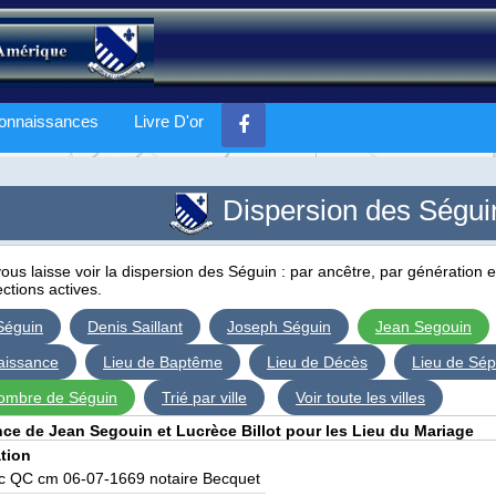
onnaissances
Livre D'or
Dispersion des Séguin 
ous laisse voir la dispersion des Séguin : par ancêtre, par génération 
ctions actives.
Séguin
Denis Saillant
Joseph Séguin
Jean Segouin
aissance
Lieu de Baptême
Lieu de Décès
Lieu de Sép
nombre de Séguin
Trié par ville
Voir toute les villes
e de Jean Segouin et Lucrèce Billot pour les Lieu du Mariage
tion
 QC cm 06-07-1669 notaire Becquet