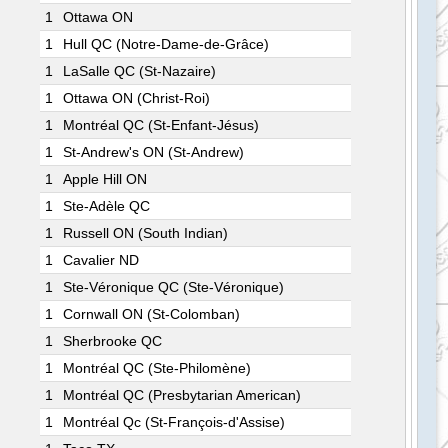
1
Ottawa ON
1
Hull QC (Notre-Dame-de-Grâce)
1
LaSalle QC (St-Nazaire)
1
Ottawa ON (Christ-Roi)
1
Montréal QC (St-Enfant-Jésus)
1
St-Andrew's ON (St-Andrew)
1
Apple Hill ON
1
Ste-Adèle QC
1
Russell ON (South Indian)
1
Cavalier ND
1
Ste-Véronique QC (Ste-Véronique)
1
Cornwall ON (St-Colomban)
1
Sherbrooke QC
1
Montréal QC (Ste-Philomène)
1
Montréal QC (Presbytarian American)
1
Montréal Qc (St-François-d'Assise)