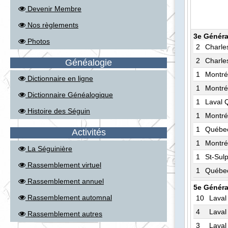
Devenir Membre
Nos règlements
3e Généra
Photos
2
Charle
2
Charle
Généalogie
1
Montré
Dictionnaire en ligne
1
Montré
Dictionnaire Généalogique
1
Laval 
Histoire des Séguin
1
Montré
1
Québe
Activités
1
Montré
La Séguinière
1
St-Sul
Rassemblement virtuel
1
Québe
Rassemblement annuel
5e Généra
Rassemblement automnal
10
Laval
4
Laval
Rassemblement autres
3
Laval