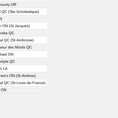
County OR
l QC (Ste-Scholastique)
ON
 ON (St Jacques)
rooke QC
al QC (St-Ambroise)
veur des Monts QC
hael ON
polyte QC
n LA
rew's ON (St-Andrew)
al QC (St-Louis-de-France)
n ON