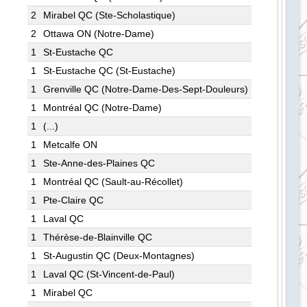
2
Mirabel QC (Ste-Scholastique)
2
Ottawa ON (Notre-Dame)
1
St-Eustache QC
1
St-Eustache QC (St-Eustache)
1
Grenville QC (Notre-Dame-Des-Sept-Douleurs)
1
Montréal QC (Notre-Dame)
1
(...)
1
Metcalfe ON
1
Ste-Anne-des-Plaines QC
1
Montréal QC (Sault-au-Récollet)
1
Pte-Claire QC
1
Laval QC
1
Thérèse-de-Blainville QC
1
St-Augustin QC (Deux-Montagnes)
1
Laval QC (St-Vincent-de-Paul)
1
Mirabel QC