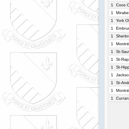
1
Coos 
1
Mirabe
1
York 
1
Embrun
1
Sherb
1
Montré
1
St-Sau
1
St-Rap
1
St-Hip
1
Jackso
1
St-And
1
Montré
1
Curra