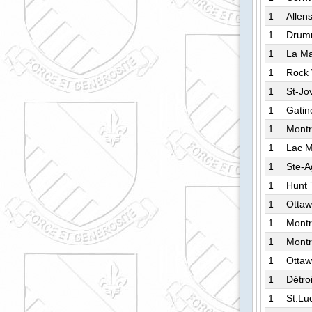
1
Allen
1
Drumm
1
La M
1
Rock 
1
St-Jo
1
Gatin
1
Montr
1
Lac M
1
Ste-A
1
Hunt
1
Otta
1
Montr
1
Montr
1
Ottaw
1
Détro
1
St.Lu