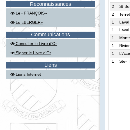
Reconnaissances
2
St-Be
Le «FRANÇOIS»
2
Terre
1
Laval
Le «BERGER»
1
Laval
Communications
1
Montr
Consulter le Livre d'Or
1
Rivie
Signer le Livre d'Or
1
L’Aca
1
Ste-
Liens
Liens Internet