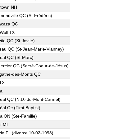
stown NH
ondville QC (St-Frédéric)
acaza QC
Wall TX
vite QC (St-Jovite)
eau QC (St-Jean-Marie-Vianney)
éal QC (St-Marc)
ercier QC (Sacré-Coeur-de-Jésus)
gathe-des-Monts QC
 TX
wa
éal QC (N.D.-du-Mont-Carmel)
éal Qc (First Baptist)
a ON (Ste-Famille)
it MI
cie FL (divorce 10-02-1998)