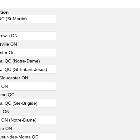
tion
QC (St-Martin)
rew's ON
rville ON
ster On
al QC (Notre-Dame)
al QC (St-Enfant-Jésus)
Gloucester ON
a ON
rôme QC
al QC (Ste-Brigide)
n ON
 ON (Notre-Dame)
de ON
veur-des-Monts QC