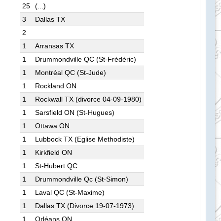
25
(...)
3
Dallas TX
2
1
Arransas TX
1
Drummondville QC (St-Frédéric)
1
Montréal QC (St-Jude)
1
Rockland ON
1
Rockwall TX (divorce 04-09-1980)
1
Sarsfield ON (St-Hugues)
1
Ottawa ON
1
Lubbock TX (Eglise Methodiste)
1
Kirkfield ON
1
St-Hubert QC
1
Drummondville Qc (St-Simon)
1
Laval QC (St-Maxime)
1
Dallas TX (Divorce 19-07-1973)
1
Orléans ON