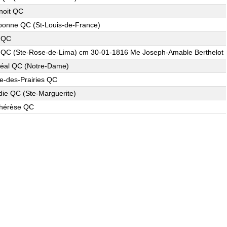
noit QC
bonne QC (St-Louis-de-France)
 QC
 QC (Ste-Rose-de-Lima) cm 30-01-1816 Me Joseph-Amable Berthelot
éal QC (Notre-Dame)
re-des-Prairies QC
die QC (Ste-Marguerite)
Thérèse QC