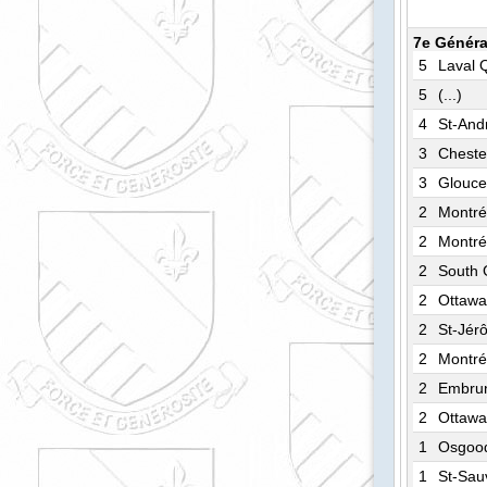
7e Généra
5
Laval 
5
(...)
4
St-And
3
Cheste
3
Glouce
2
Montré
2
Montré
2
South 
2
Ottaw
2
St-Jé
2
Montré
2
Embru
2
Ottawa
1
Osgoo
1
St-Sau