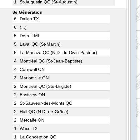
1
St-Augustin QC (St-Augustin)
8e Génération
6
Dallas TX
6
(...)
5
Détroit MI
5
Laval QC (St-Martin)
5
La Macaza QC (N.D.-du-Divin-Pasteur)
4
Montréal QC (St-Jean-Baptiste)
4
Cornwall ON
3
Marionville ON
2
Montréal QC (Ste-Brigide)
2
Eastview ON
2
St-Sauveur-des-Monts QC
2
Hull QC (N.D.-de-Grâce)
2
Metcalfe ON
1
Waco TX
1
La Conception QC