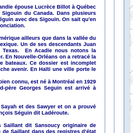
ndie épouse Lucrèce Billot à Québec
es Sigouin du Canada. Dans plusieurs
guin avec des Sigouin. On sait qu'en
onciation.
érique ailleurs que dans la vallée du
exique. Un de ses descendants Juan
 Texas.
En Acadie nous notons la
r. En Nouvelle-Orléans on a retracé la
e bateaux. Ce dossier est incomplet
e avenir. En Haïti une ville porte le
 bien connu, est né à Montréal en 1929
nd-père
Georges Seguin
est arrivé à
 Sayah et des Sawyer et on a prouvé
nçois Séguin dit Ladéroute.
 Saillant dit Sansoucy
originaire de
 de Saillant dans des registres d’état