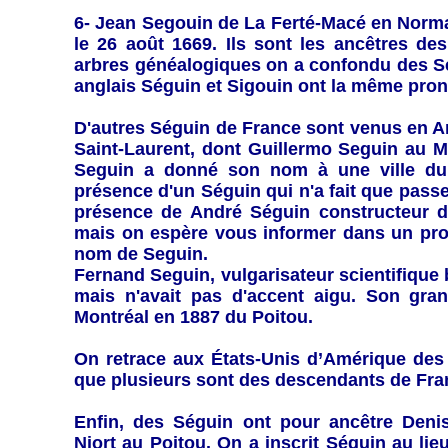
6- Jean Segouin
de La Ferté-Macé en Norma
le 26 août 1669. Ils sont les ancêtres d
arbres généalogiques on a confondu des Sé
anglais Séguin et Sigouin ont la même pron
D'autres Séguin de France sont venus en Am
Saint-Laurent, dont
Guillermo Seguin
au M
Seguin a donné son nom à une ville du
présence d'un Séguin qui n'a fait que passe
présence de André Séguin constructeur d
mais on espère vous informer dans un proch
nom de Seguin.
Fernand Seguin, vulgarisateur scientifique
mais n'avait pas d'accent aigu. Son gra
Montréal en 1887 du Poitou.
On retrace aux États-Unis d’Amérique des
que plusieurs sont des descendants de Fra
Enfin, des Séguin ont pour ancêtre
Denis
Niort au Poitou. On a inscrit Séguin au lieu