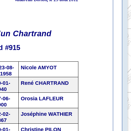
’un Chartrand
d
#915
23-08-
Nicole AMYOT
1958
0-01-
René CHARTRAND
940
7-06-
Orosia LAFLEUR
900
2-02-
Joséphine WATHIER
867
0-01-
Christine PILON