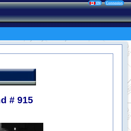
EN
Connexion
nd
#
915