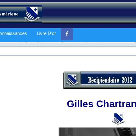
onnaissances
Livre D'or
Gilles Chartra