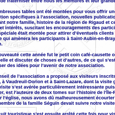
 de fraterniser entre nous les membres et leur grande
breuses tables ont été montées pour vous offrir une 
ion spécifiques à l’association, nouvelles publicati
nt notre famille, histoire de la région de Rigaud et c
et intérêts, suscitant les encouragements des partici
spéciale était montée pour attirer d’éventuels client
 qui amènera les participants à Saint-Aubin-en-Bray,
n.
uveauté cette année fut le petit coin café-causette 
elle et discuter de choses et d’autres, de ce qui s’e
er des idées pour l’avenir de notre association.
seil de l’association a proposé aux visiteurs inscrits 
, à Vaudreuil-Dorion et à Saint-Lazare, dont la visite
visite s’est avérée particulièrement intéressante p
er, est l’auteure de deux tomes sur l’histoire de l’Île
r l’église, nous avons dû malheureusement écourter 
embre de la famille Séguin devait suivre notre visite
cuit touristique s’est ensuite arrêté cette fois pour v