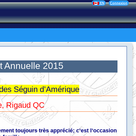
EN
Connexion
 Annuelle 2015
 des Séguin d’Amérique
te, Rigaud QC
ent toujours très apprécié; c’est l’occasion