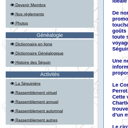
idéale
Devenir Membre
De nom
Nos règlements
promot
Photos
toucha
goûts 
Généalogie
toute 
voyage
Dictionnaire en ligne
Ségui
Dictionnaire Généalogique
Une no
Histoire des Séguin
inform
propos
Activités
La Séguinière
Le Con
Perrot
Rassemblement virtuel
Cette 
Rassemblement annuel
Charti
trouve
Rassemblement automnal
d’un m
Rassemblement autres
Le cir