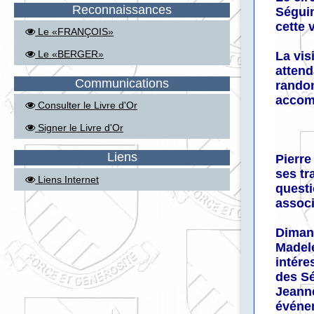
Reconnaissances
Séguin
cette 
Le «FRANÇOIS»
Le «BERGER»
La vis
attend
Communications
randon
accomp
Consulter le Livre d'Or
Signer le Livre d'Or
Liens
Pierre
ses tr
Liens Internet
questi
associ
Dimanc
Madele
intére
des Sé
Jeanne
événe