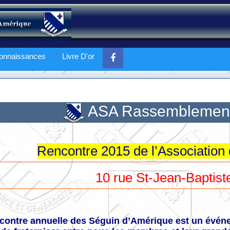
onnaissances
Livre D'or
ASA Rassemblement
Rencontre 2015 de l’Association
10 rue St-Jean-Baptis
contre annuelle des Séguin d’Amérique est un événem