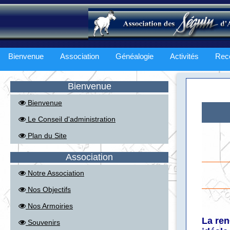
Bienvenue
Association
Généalogie
Activités
Rec
Bienvenue
Bienvenue
Le Conseil d'administration
Plan du Site
Association
Notre Association
Nos Objectifs
Nos Armoiries
La ren
Souvenirs