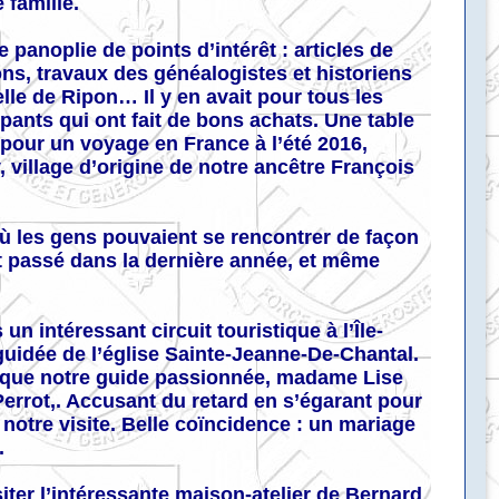
 famille.
panoplie de points d’intérêt : articles de
ons, travaux des généalogistes et historiens
elle de Ripon… Il y en avait pour tous les
pants qui ont fait de bons achats. Une table
s pour un voyage en France à l’été 2016,
 village d’origine de notre ancêtre François
où les gens pouvaient se rencontrer de façon
st passé dans la dernière année, et même
un intéressant circuit touristique à l’Île-
 guidée de l’église Sainte-Jeanne-De-Chantal.
uisque notre guide passionnée, madame Lise
-Perrot,. Accusant du retard en s’égarant pour
notre visite. Belle coïncidence : un mariage
.
isiter l’intéressante maison-atelier de Bernard