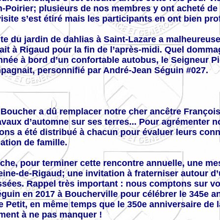
-Poirier; plusieurs de nos membres y ont acheté de 
visite s’est étiré mais les participants en ont bien prof
ite du jardin de dahlias à Saint-Lazare a malheureu
ait à Rigaud pour la fin de l’après-midi. Quel dommag
née à bord d’un confortable autobus, le Seigneur P
agnait, personnifié par André-Jean Séguin #027.
 Boucher a dû remplacer notre cher ancêtre François 
avaux d’automne sur ses terres... Pour agrémenter no
ons a été distribué à chacun pour évaluer leurs conn
ation de famille.
he, pour terminer cette rencontre annuelle, une mess
ine-de-Rigaud; une invitation à fraterniser autour d
ssées. Rappel très important : nous comptons sur vo
guin en 2017 à Boucherville pour célébrer le 345e a
 Petit, en même temps que le 350e anniversaire de la
ment à ne pas manquer !