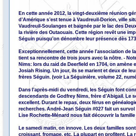
En cette année 2012, la vingt-deuxième réunion gé
d’Amérique s’est tenue à Vaudreuil-Dorion, ville sit
Vaudreuil-Soulanges et baignée par le lac des Deu
la rivière des Outaouais. Cette région revêt une im
Séguin puisqu’on dénombre leur présence dès 173
Exceptionnellement, cette année l’association de la
tient sa rencontre de trois jours avec la nôtre. - No
Nims: lors du raid de Deerfield en 1704, on amène e
Josiah Rising. Un jour, ils se marient et deux de le
frères Séguin. (voir La Séguinière, volume 22, numé
Dans l’après-midi du vendredi, les Séguin font con
descendants de Godfrey Nims, frère d’Abigail. Le s
excellent. Durant le repas, deux férus en généalogi
recherches. André-Jean Séguin #027 fait un survol d
Lise Rochette-Ménard nous fait découvrir la famille
Le samedi matin, on innove. Les deux familles sont 
croissant, fromage, etc. La plupart en profitent. La