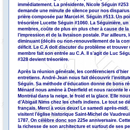
immédiatement. La présidente, Nicole Séguin #253 
demande une minute de silence pour nos disparus. 
prière composée par Marcel-H. Séguin #513. Un point
trésorière Lucette Séguin #1060. La Séguinière, un 
membres, coûte de plus en plus cher à cause de la
l’impression et de la livraison postale. Par ailleur
diminuant (décès ou non-renouvellement de la contr
déficit. Le C.A doit discuter du problème et trouve
membre fait son entrée au C.A. Il s’agit de Luc Sé
#328 devient trésorière.
Après la réunion générale, les conférenciers d’hier
entretiens. André-Jean nous fait découvrir l’institu
Séguin. Sa méthode d’éducation donne de bons ré
Ménard nous amène à Deerfield et nous raconte le di
Montréal dans la neige, le froid et la glace. Elle nou
d’Abigail Nims chez les chefs indiens. Le tout se dé
français. Merci à vous deux! Le samedi après-midi, 
visitent l’église historique Saint-Michel de Vaudreuil.
1787. On célèbre donc son 225e anniversaire. Cette
la richesse de son architecture et surtout de ses pe