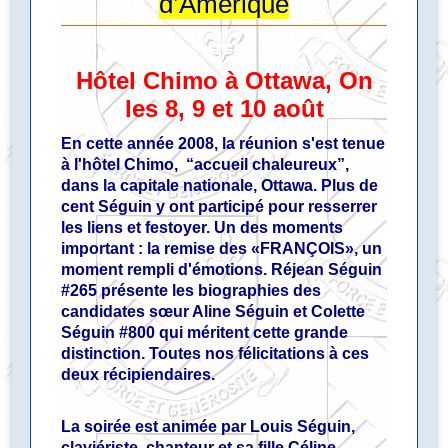
d’Amérique
Hôtel Chimo à Ottawa, On
les 8, 9 et 10 août
En cette année 2008, la réunion s'est tenue
à l'hôtel Chimo,
“accueil chaleureux”
,
dans la capitale nationale, Ottawa. Plus de
cent Séguin y ont participé pour resserrer
les liens et festoyer. Un des moments
important : la remise des «FRANÇOIS», un
moment rempli d'émotions. Réjean Séguin
#265 présente les biographies des
candidates sœur Aline Séguin et Colette
Séguin #800 qui méritent cette grande
distinction. Toutes nos félicitations à ces
deux récipiendaires.
La soirée est animée par Louis Séguin,
claviériste, chanteur et sa fille Céline,