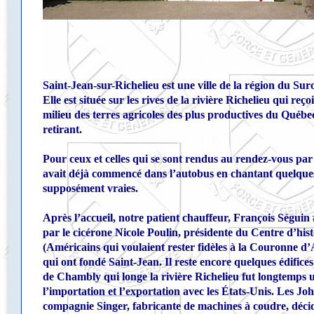
Photo de groupe prise
Saint-Jean-sur-Richelieu est une ville de la région du Su
Elle est située sur les rives de la rivière Richelieu qui reç
milieu des terres agricoles des plus productives du Québ
retirant.
Pour ceux et celles qui se sont rendus au rendez-vous pa
avait déjà commencé dans l’autobus en chantant quelques 
supposément vraies.
Après l’accueil, notre patient chauffeur, François Ségui
par le cicérone Nicole Poulin, présidente du Centre d’hist
(Américains qui voulaient rester fidèles à
la Couronne
d’A
qui ont fondé Saint-Jean. Il reste encore quelques édifices
de Chambly qui longe la rivière Richelieu fut longtemps 
l’importation et l’exportation avec les États-Unis. Les J
compagnie Singer, fabricante de machines à coudre, décida