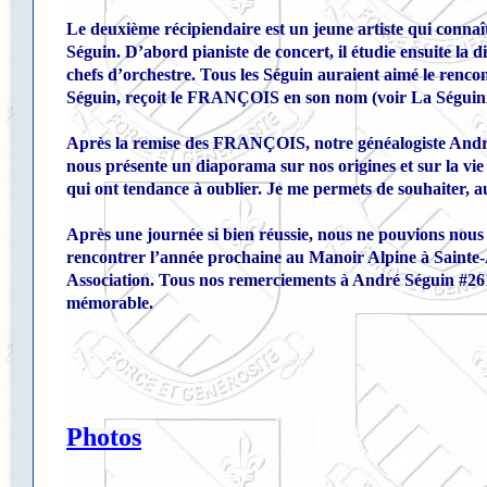
Le deuxième récipiendaire est un jeune artiste qui conn
Séguin. D’abord pianiste de concert, il étudie ensuite la 
chefs d’orchestre. Tous les Séguin auraient aimé le renco
Séguin, reçoit le FRANÇOIS en son nom (voir
La Séguin
Après la remise des FRANÇOIS, notre généalogiste André
nous présente un diaporama sur nos origines et sur la vie d
qui ont tendance à oublier. Je me permets de souhaiter, au
Après une journée si bien réussie, nous ne pouvions nous 
rencontrer l’année prochaine au Manoir Alpine à Sainte-A
Association. Tous nos remerciements à André Séguin #261
mémorable.
Photos