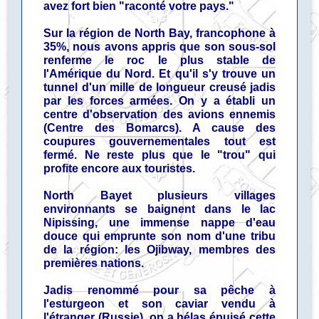
avez fort bien "raconté votre pays."
Sur la région de North Bay, francophone à
35%, nous avons appris que son sous-sol
renferme le roc le plus stable de
l'Amérique du Nord. Et qu'il s'y trouve un
tunnel d'un mille de longueur creusé jadis
par les forces armées. On y a établi un
centre d'observation des avions ennemis
(Centre des Bomarcs). A cause des
coupures gouvernementales tout est
fermé. Ne reste plus que le "trou" qui
profite encore aux touristes.
North Bayet plusieurs villages
environnants se baignent dans le lac
Nipissing, une immense nappe d'eau
douce qui emprunte son nom d'une tribu
de la région: les Ojibway, membres des
premières nations.
Jadis renommé pour sa pêche à
l'esturgeon et son caviar vendu à
l'étranger (Russie), on a hélas épuisé cette