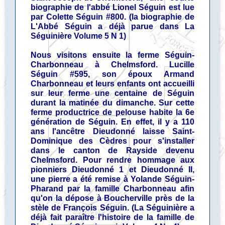
biographie de l'abbé Lionel Séguin est lue
par Colette Séguin #800. (la biographie de
L'Abbé Séguin a déjà parue dans La
Séguinière Volume 5 N 1)
Nous visitons ensuite la ferme Séguin-
Charbonneau à Chelmsford. Lucille
Séguin #595, son époux Armand
Charbonneau et leurs enfants ont accueilli
sur leur ferme une centaine de Séguin
durant la matinée du dimanche. Sur cette
ferme productrice de pelouse habite la 6e
génération de Séguin. En effet, il y a 110
ans l'ancêtre Dieudonné laisse Saint-
Dominique des Cèdres pour s'installer
dans le canton de Rayside devenu
Chelmsford. Pour rendre hommage aux
pionniers Dieudonné 1 et Dieudonné II,
une pierre a été remise à Yolande Séguin-
Pharand par la famille Charbonneau afin
qu'on la dépose à Boucherville près de la
stèle de François Séguin. (La Séguinière a
déjà fait paraître l'histoire de la famille de