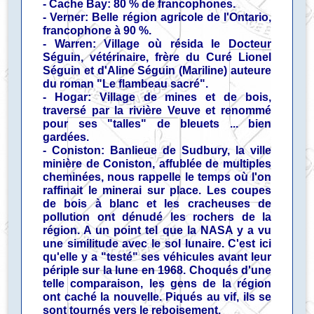
- Cache Bay: 80 % de francophones.
- Verner: Belle région agricole de l'Ontario,
francophone à 90 %.
- Warren: Village où résida le Docteur
Séguin, vétérinaire, frère du Curé Lionel
Séguin et d'Aline Séguin (Mariline) auteure
du roman "Le flambeau sacré".
- Hogar: Village de mines et de bois,
traversé par la rivière Veuve et renommé
pour ses "talles" de bleuets ... bien
gardées.
- Coniston: Banlieue de Sudbury, la ville
minière de Coniston, affublée de multiples
cheminées, nous rappelle le temps où l'on
raffinait le minerai sur place. Les coupes
de bois à blanc et les cracheuses de
pollution ont dénudé les rochers de la
région. A un point tel que la NASA y a vu
une similitude avec le sol lunaire. C'est ici
qu'elle y a "testé" ses véhicules avant leur
périple sur la lune en 1968. Choqués d'une
telle comparaison, les gens de la région
ont caché la nouvelle. Piqués au vif, ils se
sont tournés vers le reboisement.