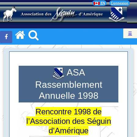
EN
Connexion
☰
ASA
Rassemblement
Annuelle 1998
Rencontre 1998 de
l’Association des Séguin
d’Amérique