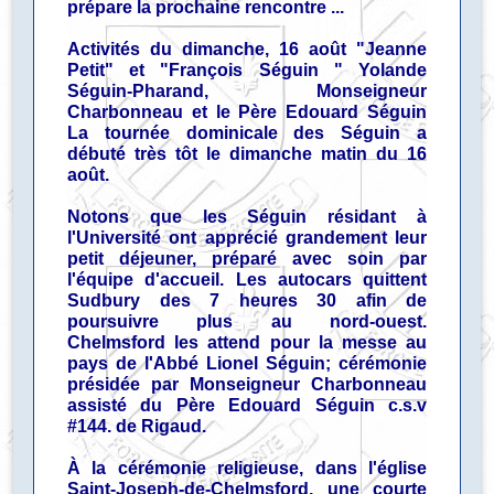
prépare la prochaine rencontre ...
Activités du dimanche, 16 août "Jeanne
Petit" et "François Séguin " Yolande
Séguin-Pharand, Monseigneur
Charbonneau et le Père Edouard Séguin
La tournée dominicale des Séguin a
débuté très tôt le dimanche matin du 16
août.
Notons que les Séguin résidant à
l'Université ont apprécié grandement leur
petit déjeuner, préparé avec soin par
l'équipe d'accueil. Les autocars quittent
Sudbury des 7 heures 30 afin de
poursuivre plus au nord-ouest.
Chelmsford les attend pour la messe au
pays de l'Abbé Lionel Séguin; cérémonie
présidée par Monseigneur Charbonneau
assisté du Père Edouard Séguin c.s.v
#144. de Rigaud.
À la cérémonie religieuse, dans l'église
Saint-Joseph-de-Chelmsford, une courte