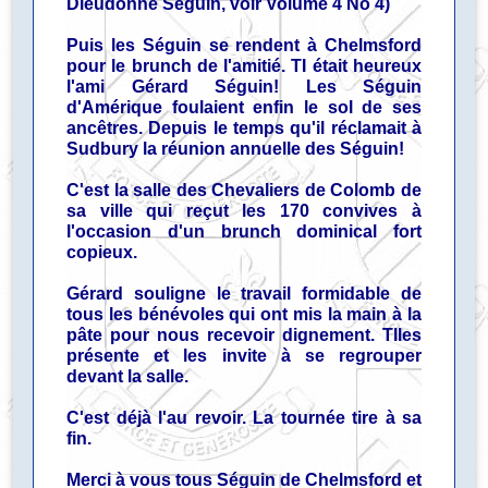
Dieudonné Séguin, voir Volume 4 No 4)
Puis les Séguin se rendent à Chelmsford
pour le brunch de l'amitié. TI était heureux
l'ami Gérard Séguin! Les Séguin
d'Amérique foulaient enfin le sol de ses
ancêtres. Depuis le temps qu'il réclamait à
Sudbury la réunion annuelle des Séguin!
C'est la salle des Chevaliers de Colomb de
sa ville qui reçut les 170 convives à
l'occasion d'un brunch dominical fort
copieux.
Gérard souligne le travail formidable de
tous les bénévoles qui ont mis la main à la
pâte pour nous recevoir dignement. TIles
présente et les invite à se regrouper
devant la salle.
C'est déjà l'au revoir. La tournée tire à sa
fin.
Merci à vous tous Séguin de Chelmsford et