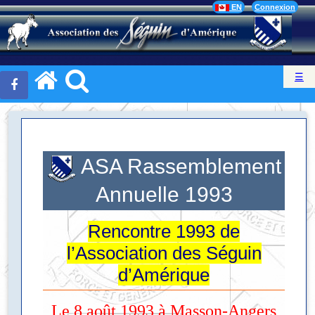
EN
Connexion
☰
ASA Rassemblement
Annuelle 1993
Rencontre 1993 de
l’Association des Séguin
d’Amérique
Le 8 août 1993 à Masson-Angers