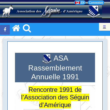
EN
Connexion
☰
ASA
Rassemblement
Annuelle 1991
Rencontre 1991 de
l’Association des Séguin
d’Amérique