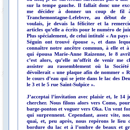
sur la tempe gauche. Il fallait donc une exc
me décider à donner un coup de fil 
Tranchemontagne-Lefebvre, au début de ju
voulais, je devais la féliciter et la remerci
articles qu’elle a écrits pour le numéro de ju
Plus spécialement, de celui intitulé « Au pay
Séguin ont trouvé épouse », et dans lequel
connaître notre ancêtre commun, à elle et à
qui épousa Marie-Anne Raizenne, le 8 avri
c’est alors, qu’elle m’offrit de venir me c
assister au rassemblement où la Société
dévoilerait « une plaque afin de nommer « R
le cours d’eau qui se jette dans le lac des D
le 3 et le 5 rue Saint-Sulpice ».
J’acceptai l’invitation avec plaisir et, le 14 j
chercher. Nous filons alors vers Como, pou
barge-ponton et voguer vers Oka. Un vent for
qui surprennent. Cependant, assez vite, no
quai, et, peu après, nous repérons le lieu 
bordure du lac et à l’ombre de beaux et gr