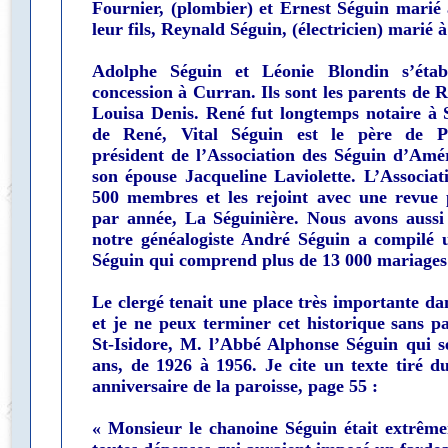
Fournier, (plombier) et Ernest Séguin mari
leur fils, Reynald Séguin, (électricien) marié à
Adolphe Séguin et Léonie Blondin s’étab
concession à Curran. Ils sont les parents de 
Louisa Denis. René fut longtemps notaire à S
de René, Vital Séguin est le père de Pi
président de l’Association des Séguin d’Amé
son épouse Jacqueline Laviolette. L’Associa
500 membres et les rejoint avec une revue p
par année, La Séguinière. Nous avons aussi 
notre généalogiste André Séguin a compilé u
Séguin qui comprend plus de 13 000 mariages
Le clergé tenait une place très importante dan
et je ne peux terminer cet historique sans p
St-Isidore, M. l’Abbé Alphonse Séguin qui s
ans, de 1926 à 1956. Je cite un texte tiré d
anniversaire de la paroisse, page 55 :
« Monsieur le chanoine Séguin était extrême