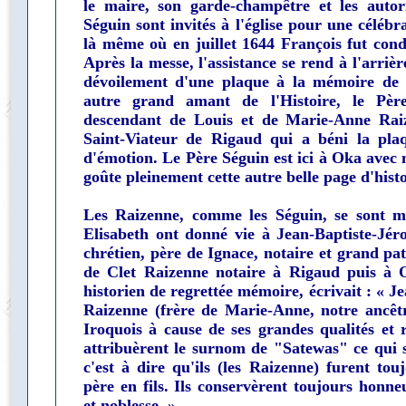
le maire, son garde-champêtre et les autori
Séguin sont invités à l'église pour une célébr
là même où en juillet 1644 François fut con
Après la messe, l'assistance se rend à l'arrière
dévoilement d'une plaque à la mémoire de l
autre grand amant de l'Histoire, le Pè
descendant de Louis et de Marie-Anne Rai
Saint-Viateur de Rigaud qui a béni la pl
d'émotion. Le Père Séguin est ici à Oka avec 
goûte pleinement cette autre belle page d'histo
Les Raizenne, comme les Séguin, se sont mul
Elisabeth ont donné vie à Jean-Baptiste-Jér
chrétien, père de Ignace, notaire et grand pa
de Clet Raizenne notaire à Rigaud puis à 
historien de regrettée mémoire, écrivait : « 
Raizenne (frère de Marie-Anne, notre ancêtr
Iroquois à cause de ses grandes qualités et r
attribuèrent le surnom de "Satewas" ce qui si
c'est à dire qu'ils (les Raizenne) furent to
père en fils. Ils conservèrent toujours honneu
et noblesse. »