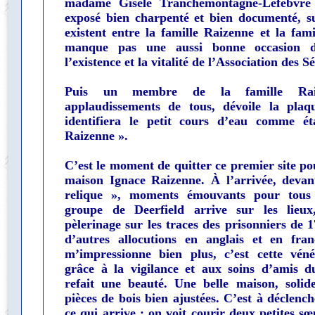
madame Gisèle Tranchemontagne-Lefebvre
exposé bien charpenté et bien documenté, su
existent entre la famille Raizenne et la fami
manque pas une aussi bonne occasion de
l’existence et la vitalité de l’Association des
Puis un membre de la famille Raiz
applaudissements de tous, dévoile la plaqu
identifiera le petit cours d’eau comme é
Raizenne ».
C’est le moment de quitter ce premier site po
maison Ignace Raizenne. À l’arrivée, devant
relique », moments émouvants pour tous
groupe de Deerfield arrive sur les lieux
pèlerinage sur les traces des prisonniers de 1
d’autres allocutions en anglais et en fra
m’impressionne bien plus, c’est cette vén
grâce à la vigilance et aux soins d’amis du
refait une beauté. Une belle maison, solide
pièces de bois bien ajustées. C’est à déclenche
ce qui arrive : on voit courir deux petites s