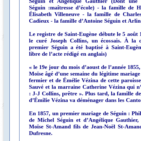
Séguin et Angélique Gauthier (Dont une f
Séguin :maîtresse d’école) - la famille de 
Élisabeth Villeneuve - la famille de Charle
Cadieux - la famille d’Antoine Séguin et Arli
Le registre de Saint-Eugène débute le 5 août
le curé Joseph Collins, un écossais. À la
premier Séguin a été baptisé à Saint-Eugène
libre de l’acte rédigé en anglais)
« le 19e jour du mois d’aoust de l’année 1855
Moïse âgé d’une semaine du légitime mariage
fermier et de Émélie Vézina de cette paroisse
Sauvé et la marraine Catherine Vézina qui n’
: J-J Collins, prêtre ». Plus tard, la famille 
d’Émilie Vézina va déménager dans les Canton
En 1857, un premier mariage de Séguin : Phil
de Michel Séguin et d’Angélique Gauthier, 
Moïse St-Amand fils de Jean-Noël St-Aman
Dufresne.