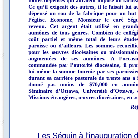
toutes dépenses qui auraient imposé un fardea
Ce qu’il exigeait des autres, il le faisait lui a
dépensé un sou de la fabrique pour un but 
l’église. Econome, Monsieur le curé Ségu
revenu. Cet argent était utilisé en grand
aumônes de tous genres. Combien de collégie
coût partiel et même total de leurs études
paroisse ou d’ailleurs. Les sommes recueilli
pour les œuvres diocésaines ou missionnaire
augmentées de ses aumônes. A l’occasio
commandée par l’autorité diocésaine, il pro
lui-même la somme fournie par ses paroissie
durant sa carrière pastorale de trente ans à S
donné pas moins de $70,000 en aumône
Séminaire d’Ottawa, Université d’Ottawa, 
Missions étrangères, œuvres diocésaines, etc.»
Ré
Les Séguin à l'inauguration 