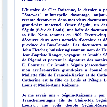
L'histoire de Clet Raizenne, le dernier à p
"Satewas" m'interpelle davantage, aujour
récente découverte dans mes vieux documents
grand-père maternel, Omer Séguin, un des
Séguin (frère de Louis), une boîte de documen
sa fille. Nous sommes en 1969. Trente-cinq 
découvre deux actes notariés d'octobre et d
province du Bas-Canada. Les documents me
John Fletcher, huissier agissant au nom de H
Jean-Baptiste Ranger, voyageur et Amable Sé
de Rigaud et portent la signature des notair
E. Fournier. Or Amable Séguin (descendant
mon arrière-arrière grand-père a épousé 
Mallette fille de François-Xavier et de Cath
Catherine est la fille de Louis et Pélagie Lé
Louis et Marie-Anne Raizenne.
Je me savais une « Séguin-Raizenne » par
Tranchemontagne, fils de Claire-Ida Ségu
Louis)… me voilà double Séguin-Raize